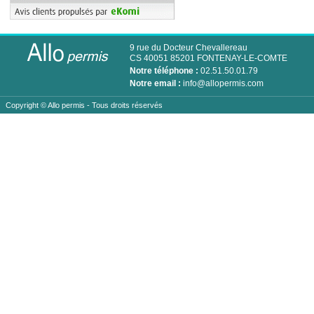
9 rue du Docteur Chevallereau
CS 40051 85201 FONTENAY-LE-COMTE
Notre téléphone :
02.51.50.01.79
Notre email :
info@allopermis.com
Copyright ©
Allo permis
- Tous droits réservés