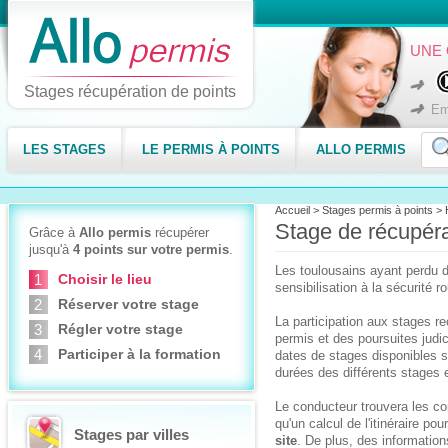
UNE 
Stages récupération de points
Em
LES STAGES
LE PERMIS À POINTS
ALLO PERMIS
Accueil
>
Stages permis à points
>
Stage de récupér
Grâce à
Allo permis
récupérer
jusqu'à
4 points sur votre permis
.
Les toulousains ayant perdu d
Choisir le lieu
sensibilisation à la sécurité r
Réserver votre stage
La participation aux stages re
Régler votre stage
permis et des poursuites judi
Participer à la formation
dates de stages disponibles s
durées des différents stages 
Le conducteur trouvera les cond
qu'un calcul de l'itinéraire pou
Stages par villes
site
. De plus, des information