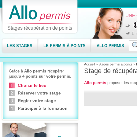
UNE 
Stages récupération de points
Em
LES STAGES
LE PERMIS À POINTS
ALLO PERMIS
Accueil
>
Stages permis à points
>
Stage de récupéra
Grâce à
Allo permis
récupérer
jusqu'à
4 points sur votre permis
.
Allo permis
propose des
sta
Choisir le lieu
Réserver votre stage
Régler votre stage
Participer à la formation